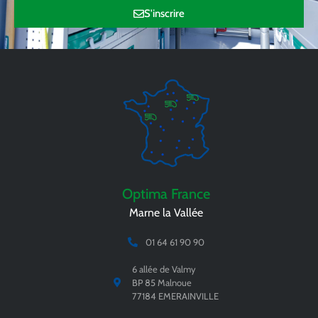
S'inscrire
Optima France
Marne la Vallée
01 64 61 90 90
6 allée de Valmy
BP 85 Malnoue
77184 EMERAINVILLE