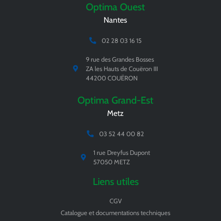
Optima Ouest
Nantes
02 28 03 16 15
9 rue des Grandes Bosses
ZA les Hauts de Couëron III
44200 COUËRON
Optima Grand-Est
Metz
03 52 44 00 82
1 rue Dreyfus Dupont
57050 METZ
Liens utiles
CGV
Catalogue et documentations techniques