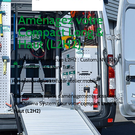
Aménagez votre
Compact Long &
Haut (L2H2)
Modèles de véhicule L2H2 :
Custom
,
NV 300
,
Primastar
,
T6.1 Van
,
Trafic
Un aperçu de votre futur atelier mobile
Quelques exemples d’aménagements possibles
par Optima System pour votre
compact Long &
Haut (L2H2)