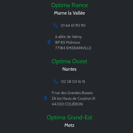
Optima France
Marne la Vallée
01 64 61 90 90
6 allée de Valmy
BP 85 Malnoue
77184 EMERAINVILLE
Optima Ouest
Nantes
02 28 03 16 15
9 rue des Grandes Bosses
ZA les Hauts de Couëron III
44200 COUËRON
Optima Grand-Est
Metz