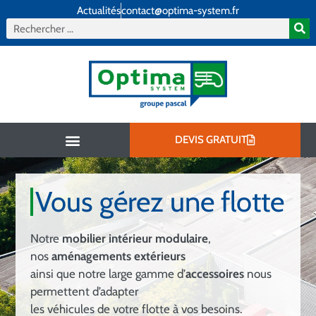
Actualités
contact@optima-system.fr
DEVIS GRATUIT
Aménagement intérieur
Aménagement extérieur
Qui sommes-nous ?
Vous gérez une flotte
Notre
mobilier intérieur modulaire
,
nos
aménagements extérieurs
ainsi que notre large gamme d’
accessoires
nous
permettent d’adapter
les véhicules de votre flotte à vos besoins.