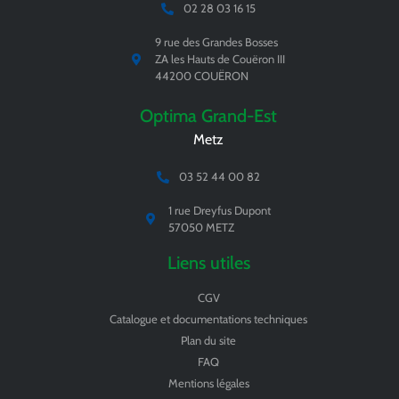
02 28 03 16 15
9 rue des Grandes Bosses
ZA les Hauts de Couëron III
44200 COUËRON
Optima Grand-Est
Metz
03 52 44 00 82
1 rue Dreyfus Dupont
57050 METZ
Liens utiles
CGV
Catalogue et documentations techniques
Plan du site
FAQ
Mentions légales