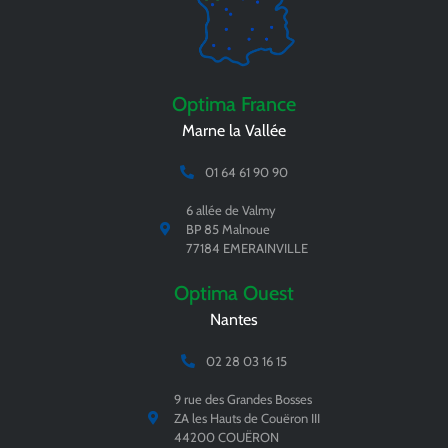
Optima France
Marne la Vallée
01 64 61 90 90
6 allée de Valmy
BP 85 Malnoue
77184 EMERAINVILLE
Optima Ouest
Nantes
02 28 03 16 15
9 rue des Grandes Bosses
ZA les Hauts de Couëron III
44200 COUËRON