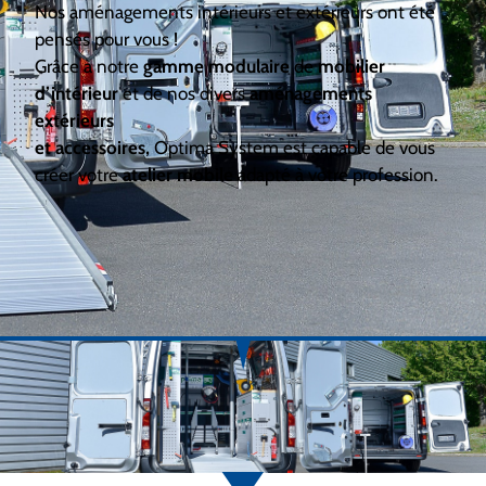
Nos aménagements intérieurs et extérieurs ont été
pensés pour vous !
Grâce à notre
gamme modulaire
de
mobilier
d’intérieur
et de nos divers
aménagements
extérieurs
et accessoires,
Optima System est capable de vous
créer votre
atelier mobile
adapté à votre profession.