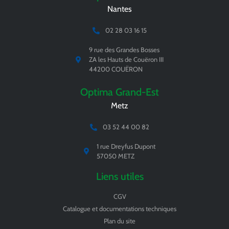
Nantes
02 28 03 16 15
9 rue des Grandes Bosses
ZA les Hauts de Couëron III
44200 COUËRON
Optima Grand-Est
Metz
03 52 44 00 82
1 rue Dreyfus Dupont
57050 METZ
Liens utiles
CGV
Catalogue et documentations techniques
Plan du site