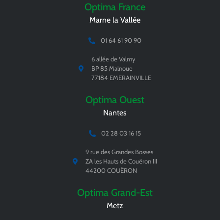
Optima France
Marne la Vallée
01 64 61 90 90
6 allée de Valmy
BP 85 Malnoue
77184 EMERAINVILLE
Optima Ouest
Nantes
02 28 03 16 15
9 rue des Grandes Bosses
ZA les Hauts de Couëron III
44200 COUËRON
Optima Grand-Est
Metz