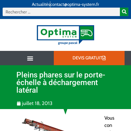
Actualités
contact@optima-system.fr
DEVIS GRATUIT
Pleins phares sur le porte-
Aménagement intérieur
Aménagement extérieur
Qui sommes-nous ?
échelle à déchargement
latéral
juillet 18, 2013
Vous
con