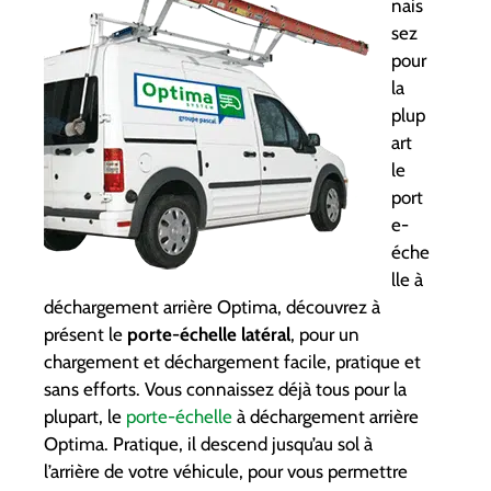
nais
sez
pour
la
plup
art
le
port
e-
éche
lle à
déchargement arrière Optima, découvrez à
présent le
porte-échelle latéral
, pour un
chargement et déchargement facile, pratique et
sans efforts. Vous connaissez déjà tous pour la
plupart, le
porte-échelle
à déchargement arrière
Optima. Pratique, il descend jusqu’au sol à
l’arrière de votre véhicule, pour vous permettre