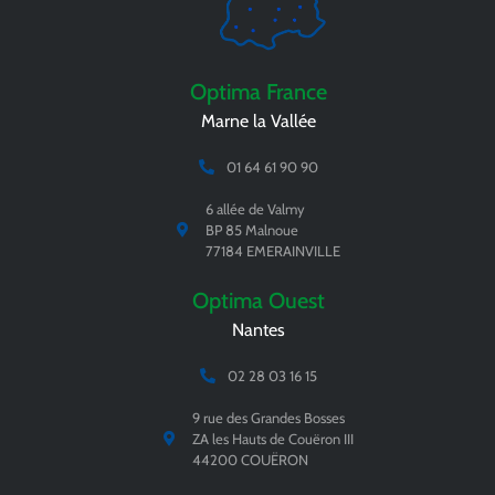
Optima France
Marne la Vallée
01 64 61 90 90
6 allée de Valmy
BP 85 Malnoue
77184 EMERAINVILLE
Optima Ouest
Nantes
02 28 03 16 15
9 rue des Grandes Bosses
ZA les Hauts de Couëron III
44200 COUËRON